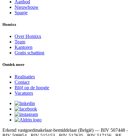
Aanbod
Nieuwbouw
Spanje
Homixx
Over Homixx
Team
Kantoren
Gratis schatting
Ontdek meer
Realisaties
Contact
Blijf op de hoogte
Vacatures
Erkend vastgoedmakelaar-bemiddelaar (België) — BIV 507448 -
BIV 509854 - BIV 515153 - BIV 517635 - BIV 517156 - BE