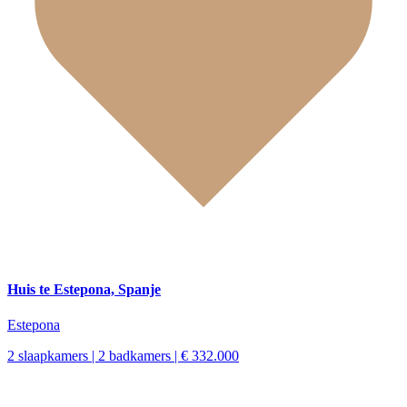
Huis te Estepona, Spanje
Estepona
2 slaapkamers | 2 badkamers | € 332.000