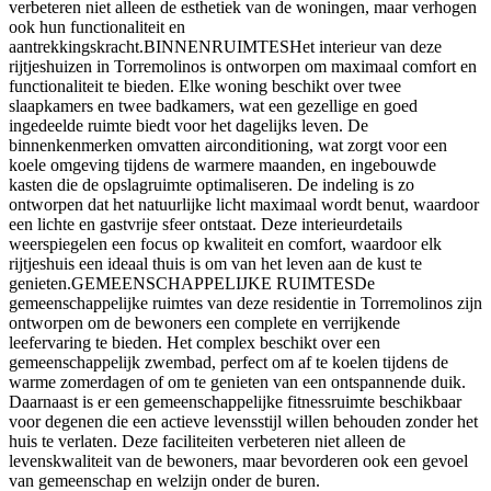
verbeteren niet alleen de esthetiek van de woningen, maar verhogen
ook hun functionaliteit en
aantrekkingskracht.BINNENRUIMTESHet interieur van deze
rijtjeshuizen in Torremolinos is ontworpen om maximaal comfort en
functionaliteit te bieden. Elke woning beschikt over twee
slaapkamers en twee badkamers, wat een gezellige en goed
ingedeelde ruimte biedt voor het dagelijks leven. De
binnenkenmerken omvatten airconditioning, wat zorgt voor een
koele omgeving tijdens de warmere maanden, en ingebouwde
kasten die de opslagruimte optimaliseren. De indeling is zo
ontworpen dat het natuurlijke licht maximaal wordt benut, waardoor
een lichte en gastvrije sfeer ontstaat. Deze interieurdetails
weerspiegelen een focus op kwaliteit en comfort, waardoor elk
rijtjeshuis een ideaal thuis is om van het leven aan de kust te
genieten.GEMEENSCHAPPELIJKE RUIMTESDe
gemeenschappelijke ruimtes van deze residentie in Torremolinos zijn
ontworpen om de bewoners een complete en verrijkende
leefervaring te bieden. Het complex beschikt over een
gemeenschappelijk zwembad, perfect om af te koelen tijdens de
warme zomerdagen of om te genieten van een ontspannende duik.
Daarnaast is er een gemeenschappelijke fitnessruimte beschikbaar
voor degenen die een actieve levensstijl willen behouden zonder het
huis te verlaten. Deze faciliteiten verbeteren niet alleen de
levenskwaliteit van de bewoners, maar bevorderen ook een gevoel
van gemeenschap en welzijn onder de buren.