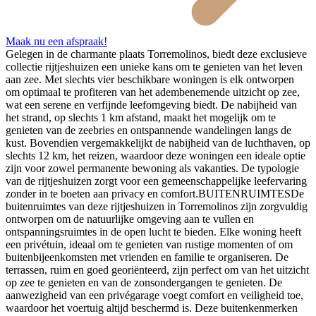
Maak nu een afspraak!
Gelegen in de charmante plaats Torremolinos, biedt deze exclusieve
collectie rijtjeshuizen een unieke kans om te genieten van het leven
aan zee. Met slechts vier beschikbare woningen is elk ontworpen
om optimaal te profiteren van het adembenemende uitzicht op zee,
wat een serene en verfijnde leefomgeving biedt. De nabijheid van
het strand, op slechts 1 km afstand, maakt het mogelijk om te
genieten van de zeebries en ontspannende wandelingen langs de
kust. Bovendien vergemakkelijkt de nabijheid van de luchthaven, op
slechts 12 km, het reizen, waardoor deze woningen een ideale optie
zijn voor zowel permanente bewoning als vakanties. De typologie
van de rijtjeshuizen zorgt voor een gemeenschappelijke leefervaring
zonder in te boeten aan privacy en comfort.BUITENRUIMTESDe
buitenruimtes van deze rijtjeshuizen in Torremolinos zijn zorgvuldig
ontworpen om de natuurlijke omgeving aan te vullen en
ontspanningsruimtes in de open lucht te bieden. Elke woning heeft
een privétuin, ideaal om te genieten van rustige momenten of om
buitenbijeenkomsten met vrienden en familie te organiseren. De
terrassen, ruim en goed georiënteerd, zijn perfect om van het uitzicht
op zee te genieten en van de zonsondergangen te genieten. De
aanwezigheid van een privégarage voegt comfort en veiligheid toe,
waardoor het voertuig altijd beschermd is. Deze buitenkenmerken