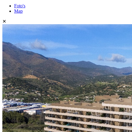
Foto's
Map
✕