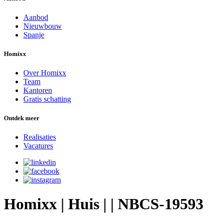
Aanbod
Nieuwbouw
Spanje
Homixx
Over Homixx
Team
Kantoren
Gratis schatting
Ontdek meer
Realisaties
Vacatures
Homixx | Huis | | NBCS-19593