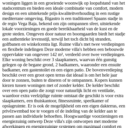
woningen liggen in een groeiende woonwijk op loopafstand van het
stadscentrum en bieden een ideale combinatie van comfort, modern
design en een uitstekende prijs-kwaliteitverhouding in een rustige
mediterrane omgeving. Bigastro is een traditioneel Spaans stadje in
de regio Vega Baja, bekend om zijn ontspannen sfeer, uitstekende
lokale voorzieningen en goede bereikbaarheid van de kust en de
grote steden. Omgeven door natuur en boomgaarden biedt het stadje
een authentieke levensstijl, terwijl het toch dicht bij stranden,
golfbanen en winkelcentra ligt. Ruime villa's met twee verdiepingen
en flexibele indelingen Deze moderne villa's hebben een bebouwde
oppervlakte van ongeveer 142 m², verdeeld over twee verdiepingen.
Elke woning beschikt over 3 slaapkamers, waarvan één gunstig
gelegen op de begane grond, 2 badkamers, waaronder een ensuite
badkamer, een gastentoilet en een eigen patio. De bovenverdieping
beschikt over een groot open terras dat ideaal is om het hele jaar
door te zonnen, buiten te dineren of te ontspannen. Kopers kunnen
kiezen tussen woningen met of zonder kelder. De kelder beschikt
over een open patio die zorgt voor natuurlijk licht en ventilatie,
waardoor extra veelzijdige ruimte ontstaat die geschikt is voor extra
slaapkamers, een thuiskantoor, fitnessruimte, speelkamer of
opslagruimte. Er is ook de mogelijkheid om een eigen dakterras, een
privézwembad toe te voegen of de indeling van de kelder aan te
passen aan individuele behoeften. Hoogwaardige voorzieningen en
energiezuinig ontwerp Deze villa's zijn ontworpen met moderne
afwerkingen en energiezuinige systemen om maximaal comfort en