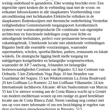
weinig onderhoud te garanderen. Elke woning beschikt over: Een
ingerichte open keuken die in verbinding staat met de woon- en
eetkamer Inbouwkasten in alle slaapkamers Voorbereiding voor
airconditioning met luchtkanalen Elektrische rolluiken in de
slaapkamers Buitenkozijnen met thermische onderbreking Versterkte
veiligheidsdeur Gemotoriseerde toegangspoort Aerothermisch
systeem voor warmwaterproductie De combinatie van eigentijdse
architectuur en functionele indelingen zorgt voor lichte en
uitnodigende leefruimtes, perfect voor permanente bewoning of
vakantiegebruik. Uitstekende locatie met uitstekende verbindingen
Bigastro biedt alle essentiële voorzieningen, waaronder
supermarkten, scholen, sportfaciliteiten, parken, restaurants en lokale
winkels. De strategische ligging biedt snelle toegang tot
nabijgelegen kustgebieden en belangrijke wegennetwerken,
waaronder de AP 7-snelweg. Afstanden tot belangrijke
bezienswaardigheden Centrum van Bigastro: 0,5 km Centrum van
Orihuela: 5 km Ziekenhuis Vega Baja: 10 km Stranden van
Guardamar del Segura: 15 km Winkelcentrum La Zenia Boulevard:
20 km Golfbaan Lo Romero: 22 km Golfbaan Villamartin: 24 km
Internationale luchthaven Alicante: 48 km Stadscentrum van Murcia:
55 km Uw nieuwe woning aan de Costa Blanca wacht op u Geniet
van modern mediterraan wonen op een rustige en goed bereikbare
locatie aan de Costa Blanca Zuid. Neem vandaag nog contact met
ons op voor meer informatie of om een bezichtiging te regelen van
deze exclusieve nieuwbouwhuizen in Bigastro. 513