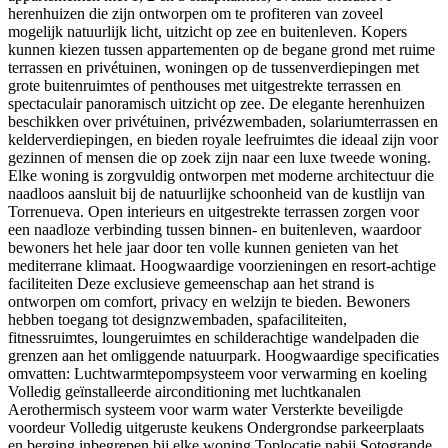
herenhuizen die zijn ontworpen om te profiteren van zoveel
mogelijk natuurlijk licht, uitzicht op zee en buitenleven. Kopers
kunnen kiezen tussen appartementen op de begane grond met ruime
terrassen en privétuinen, woningen op de tussenverdiepingen met
grote buitenruimtes of penthouses met uitgestrekte terrassen en
spectaculair panoramisch uitzicht op zee. De elegante herenhuizen
beschikken over privétuinen, privézwembaden, solariumterrassen en
kelderverdiepingen, en bieden royale leefruimtes die ideaal zijn voor
gezinnen of mensen die op zoek zijn naar een luxe tweede woning.
Elke woning is zorgvuldig ontworpen met moderne architectuur die
naadloos aansluit bij de natuurlijke schoonheid van de kustlijn van
Torrenueva. Open interieurs en uitgestrekte terrassen zorgen voor
een naadloze verbinding tussen binnen- en buitenleven, waardoor
bewoners het hele jaar door ten volle kunnen genieten van het
mediterrane klimaat. Hoogwaardige voorzieningen en resort-achtige
faciliteiten Deze exclusieve gemeenschap aan het strand is
ontworpen om comfort, privacy en welzijn te bieden. Bewoners
hebben toegang tot designzwembaden, spafaciliteiten,
fitnessruimtes, loungeruimtes en schilderachtige wandelpaden die
grenzen aan het omliggende natuurpark. Hoogwaardige specificaties
omvatten: Luchtwarmtepompsysteem voor verwarming en koeling
Volledig geïnstalleerde airconditioning met luchtkanalen
Aerothermisch systeem voor warm water Versterkte beveiligde
voordeur Volledig uitgeruste keukens Ondergrondse parkeerplaats
en berging inbegrepen bij elke woning Toplocatie nabij Sotogrande