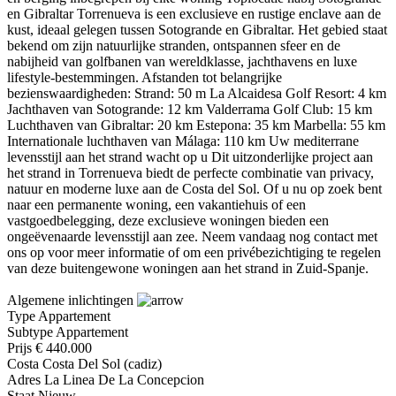
en Gibraltar Torrenueva is een exclusieve en rustige enclave aan de
kust, ideaal gelegen tussen Sotogrande en Gibraltar. Het gebied staat
bekend om zijn natuurlijke stranden, ontspannen sfeer en de
nabijheid van golfbanen van wereldklasse, jachthavens en luxe
lifestyle-bestemmingen. Afstanden tot belangrijke
bezienswaardigheden: Strand: 50 m La Alcaidesa Golf Resort: 4 km
Jachthaven van Sotogrande: 12 km Valderrama Golf Club: 15 km
Luchthaven van Gibraltar: 20 km Estepona: 35 km Marbella: 55 km
Internationale luchthaven van Málaga: 110 km Uw mediterrane
levensstijl aan het strand wacht op u Dit uitzonderlijke project aan
het strand in Torrenueva biedt de perfecte combinatie van privacy,
natuur en moderne luxe aan de Costa del Sol. Of u nu op zoek bent
naar een permanente woning, een vakantiehuis of een
vastgoedbelegging, deze exclusieve woningen bieden een
ongeëvenaarde levensstijl aan zee. Neem vandaag nog contact met
ons op voor meer informatie of om een privébezichtiging te regelen
van deze buitengewone woningen aan het strand in Zuid-Spanje.
Algemene inlichtingen
Type
Appartement
Subtype
Appartement
Prijs
€ 440.000
Costa
Costa Del Sol (cadiz)
Adres
La Linea De La Concepcion
Staat
Nieuw